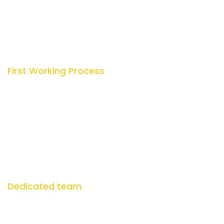
First Working Process
Quisque placerat vitae lacus ut scelerisque. Fusce luctus
odio ac nibh luctus, in porttitor theo lacus egestas. Dummy
text generator.
Dedicated team
Quisque placerat vitae lacus ut scelerisque. Fusce luctus
odio ac nibh luctus, in porttitor theo lacus egestas. Dummy