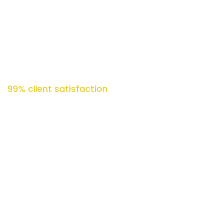
odio ac nibh luctus, in porttitor theo lacus egestas. Dummy
text generator.
99% client satisfaction
Quisque placerat vitae lacus ut scelerisque. Fusce luctus
odio ac nibh luctus, in porttitor theo lacus egestas. Dummy
text generator.