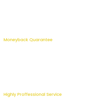
text generator.
Moneyback Quarantee
Quisque placerat vitae lacus ut scelerisque. Fusce luctus
odio ac nibh luctus, in porttitor theo lacus egestas. Dummy
text generator.
Highly Proffessional Service
Quisque placerat vitae lacus ut scelerisque. Fusce luctus